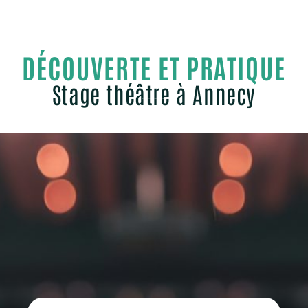
DÉCOUVERTE ET PRATIQUE
Stage théâtre à Annecy
Pourquoi suivre une formation communication Annecy ?