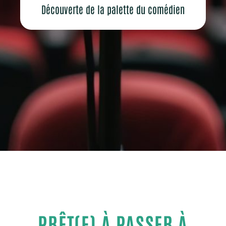
Découverte de la palette du comédien
Le programme détaillé de nos formation communication Annecy
PRÊT(E) À PASSER À