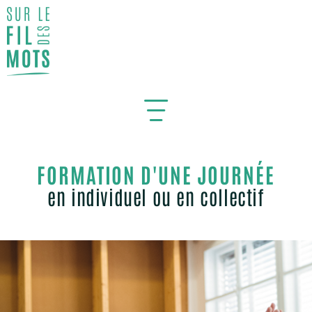
Pourquoi suivre une formation en communication
bienveillante à Annecy ?
Un accompagnement sur mesure pour favoriser des
échanges authentiques
FORMATION D'UNE JOURNÉE
communication bienveillante
en individuel ou en collectif