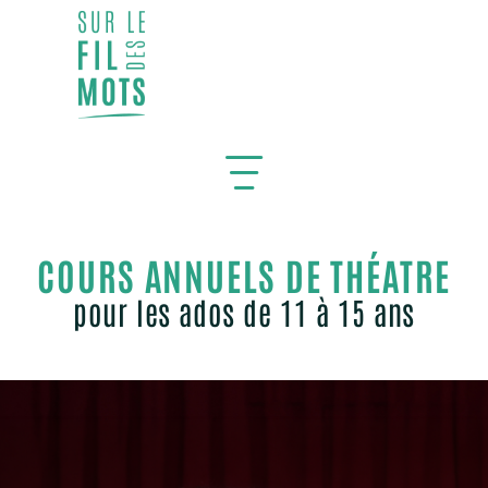
Pourquoi est-il important d’avoir une communication
impactante ?
COURS ANNUELS DE THÉATRE
cours theatre annuel enfant
pour les ados de 11 à 15 ans